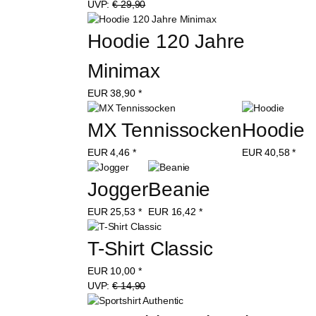
UVP:
€ 29,90
Hoodie 120 Jahre 
Minimax
EUR
38,90
*
MX Tennissocken
Hoodie
EUR
4,46
*
EUR
40,58
*
Jogger
Beanie
EUR
25,53
*
EUR
16,42
*
T-Shirt Classic
EUR
10,00
*
UVP:
€ 14,90